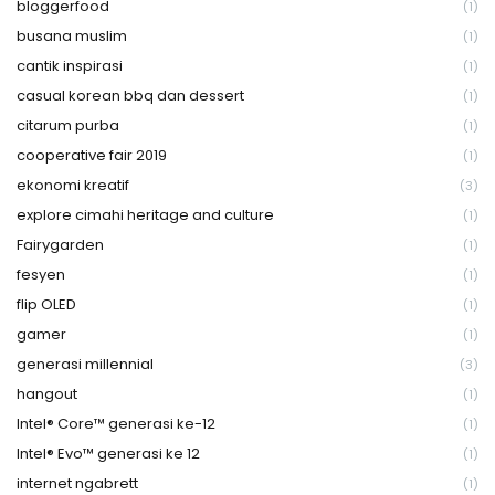
bloggerfood
(1)
busana muslim
(1)
cantik inspirasi
(1)
casual korean bbq dan dessert
(1)
citarum purba
(1)
cooperative fair 2019
(1)
ekonomi kreatif
(3)
explore cimahi heritage and culture
(1)
Fairygarden
(1)
fesyen
(1)
flip OLED
(1)
gamer
(1)
generasi millennial
(3)
hangout
(1)
Intel® Core™ generasi ke-12
(1)
Intel® Evo™ generasi ke 12
(1)
internet ngabrett
(1)