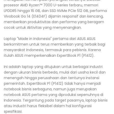
prosesor AMD Ryzen™ 7000 U-series terbaru, memori
LPDDR5 hingga 16 GB, dan SSD NVMe PCIe 512 GB, performa
Vivobook Go 14 (E1404F) dijamin responsif dan kencang,
memberikan produktivitas dan performa yang beragam
cocok untuk Aktivitas yang menyenangkan.
Laptop "Made in Indonesia" pertama dari ASUS ASUS
berkomitmen untuk terus memberikan yang terbaik bagi
masyarakat Indonesia, termasuk para pebisnis. Karena
itulah ASUS memperkenalkan ExpertBook P1 (P1412).
Ini adalah laptop yang ditujukan untuk berbagai industri
dengan ukuran bisnis berbeda, mulai dari usaha kecil dan
menengah hingga perusahaan dan tentunya instansi
pemerintah. ExpertBook P1 (P1412) tidak hanya menjadi
notebook bisnis serbaguna, namun juga merupakan
notebook ASUS pertama yang diproduksi sepenuhnya di
Indonesia. Tergantung pada target pasarnya, laptop bisnis
atau industri harus fleksibel dalam hal konfigurasi
spesifikasi.