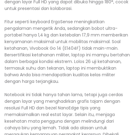
dengan layar Full HD yang dapat dibuka hingga 180°, cocok
untuk presentasi dan kolaborasi.
Fitur seperti keyboard ErgoSense meningkatkan
pengalaman mengetik Anda, sedangkan bobot ultra-
portabel hanya 1,4 kg dan ketebalan 17,9 mm memberikan
kenyamanan maksimal untuk mobilitas maksimal. Soal
ketahanan, Vivobook Go 14 (E1404F) tidak main-main.
Bersertifikasi ketahanan militer, laptop ini mampu bertahan
dalam berbagai kondisi ekstrem. Lolos 26 uji ketahanan,
termasuk suhu dan tekanan, laptop ini membuktikan
bahwa Anda bisa mendapatkan kualitas kelas militer
dengan harga terjangkau.
Notebook ini tidak hanya tahan lama, tetapi juga cerdas
dengan layar yang menghadirkan grafis tajam dengan
resolusi Full HD dan bezel NanoEdge tipis yang
memaksimalkan real estat layar. Selain itu, menjaga
kesehatan mata pengguna dengan melindungi dari
cahaya biru yang lemah. Tidak ada alasan untuk
meragukan kemampuan perangkat kerasnya. Dibekali