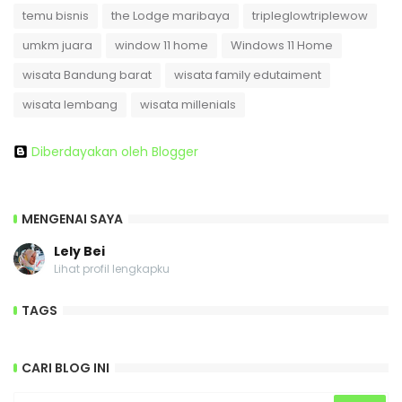
temu bisnis
the Lodge maribaya
tripleglowtriplewow
umkm juara
window 11 home
Windows 11 Home
wisata Bandung barat
wisata family edutaiment
wisata lembang
wisata millenials
Diberdayakan oleh Blogger
MENGENAI SAYA
Lely Bei
Lihat profil lengkapku
TAGS
CARI BLOG INI