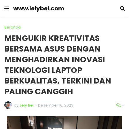
www.lelybei.com
Beranda
MENGUKIR KREATIVITAS
BERSAMA ASUS DENGAN
MENGHADIRKAN INOVASI
TEKNOLOGI LAPTOP
BERKUALITAS, TERKINI DAN
PALING CANGGIH
0
by
Lely Bei
-
Desember 10, 2023