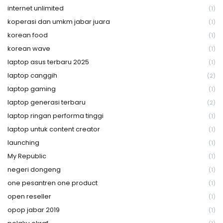
internet unlimited
(1)
koperasi dan umkm jabar juara
(1)
korean food
(1)
korean wave
(1)
laptop asus terbaru 2025
(1)
laptop canggih
(2)
laptop gaming
(1)
laptop generasi terbaru
(2)
laptop ringan performa tinggi
(1)
laptop untuk content creator
(1)
launching
(1)
My Republic
(1)
negeri dongeng
(1)
one pesantren one product
(1)
open reseller
(1)
opop jabar 2019
(1)