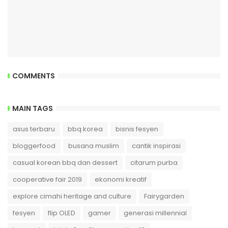
COMMENTS
MAIN TAGS
asus terbaru
bbq korea
bisnis fesyen
bloggerfood
busana muslim
cantik inspirasi
casual korean bbq dan dessert
citarum purba
cooperative fair 2019
ekonomi kreatif
explore cimahi heritage and culture
Fairygarden
fesyen
flip OLED
gamer
generasi millennial