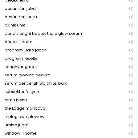
pelaku ekraf
(1)
pesantren jabar
(1)
pesantren juara
(1)
piknik unik
(1)
pond's bright beauty triple glow serum
(1)
pond's serum
(1)
program juara jabar
(1)
program reseller
(1)
sanghyangpoek
(1)
serum glowing beaura
(1)
serum pencerah wajah terbaik
(1)
subsektor fesyen
(1)
temu bisnis
(1)
the Lodge maribaya
(1)
tripleglowtriplewow
(1)
umkm juara
(1)
window 11 home
(1)