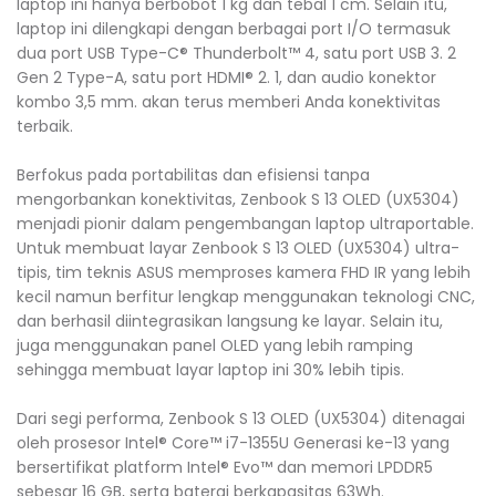
laptop ini hanya berbobot 1 kg dan tebal 1 cm. Selain itu,
laptop ini dilengkapi dengan berbagai port I/O termasuk
dua port USB Type-C® Thunderbolt™ 4, satu port USB 3. 2
Gen 2 Type-A, satu port HDMI® 2. 1, dan audio konektor
kombo 3,5 mm. akan terus memberi Anda konektivitas
terbaik.
Berfokus pada portabilitas dan efisiensi tanpa
mengorbankan konektivitas, Zenbook S 13 OLED (UX5304)
menjadi pionir dalam pengembangan laptop ultraportable.
Untuk membuat layar Zenbook S 13 OLED (UX5304) ultra-
tipis, tim teknis ASUS memproses kamera FHD IR yang lebih
kecil namun berfitur lengkap menggunakan teknologi CNC,
dan berhasil diintegrasikan langsung ke layar. Selain itu,
juga menggunakan panel OLED yang lebih ramping
sehingga membuat layar laptop ini 30% lebih tipis.
Dari segi performa, Zenbook S 13 OLED (UX5304) ditenagai
oleh prosesor Intel® Core™ i7-1355U Generasi ke-13 yang
bersertifikat platform Intel® Evo™ dan memori LPDDR5
sebesar 16 GB, serta baterai berkapasitas 63Wh.