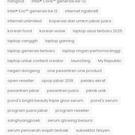
hangout
Intel® Core™ generasi ke-12
Intel® Evo™ generasi ke 12
internet ngabrett
internet unlimited
koperasi dan umkm jabar juara
korean food
korean wave
laptop asus terbaru 2025
laptop canggih
laptop gaming
laptop generasi terbaru
laptop ringan performa tinggi
laptop untuk content creator
launching
My Republic
negeri dongeng
one pesantren one product
open reseller
opop jabar 2019
pelaku ekraf
pesantren jabar
pesantren juara
piknik unik
pond's bright beauty triple glow serum
pond's serum
program juara jabar
program reseller
sanghyangpoek
serum glowing beaura
serum pencerah wajah terbaik
subsektor fesyen