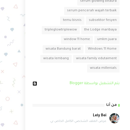
serum glowing beaura
serum pencerah wajah terbaik
temu bisnis
subsektor fesyen
tripleglowtriplewow
the Lodge maribaya
window 11 home
umkm juara
wisata Bandung barat
Windows 11 Home
wisata lembang
wisata family edutaiment
wisata millenials
‏يتم التشغيل بواسطة Blogger
من أنا
Lely Bei
عرض الملف الشخصي الكامل الخاص بي