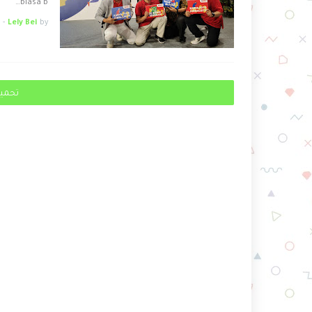
biasa b…
-
Lely Bei
by
تحميل