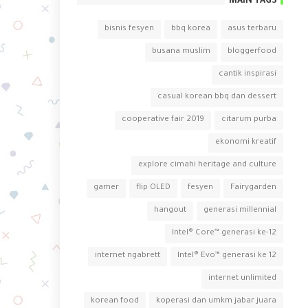
MAIN TAGS
bisnis fesyen
bbq korea
asus terbaru
busana muslim
bloggerfood
cantik inspirasi
casual korean bbq dan dessert
cooperative fair 2019
citarum purba
ekonomi kreatif
explore cimahi heritage and culture
gamer
flip OLED
fesyen
Fairygarden
hangout
generasi millennial
Intel® Core™ generasi ke-12
internet ngabrett
Intel® Evo™ generasi ke 12
internet unlimited
korean food
koperasi dan umkm jabar juara