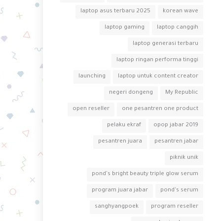
laptop asus terbaru 2025
korean wave
laptop gaming
laptop canggih
laptop generasi terbaru
laptop ringan performa tinggi
launching
laptop untuk content creator
negeri dongeng
My Republic
open reseller
one pesantren one product
pelaku ekraf
opop jabar 2019
pesantren juara
pesantren jabar
piknik unik
pond's bright beauty triple glow serum
program juara jabar
pond's serum
sanghyangpoek
program reseller