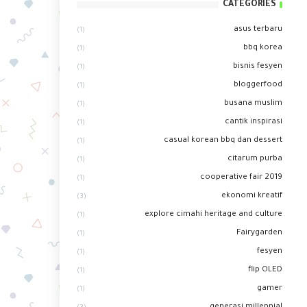
CATEGORIES
asus terbaru
(1)
bbq korea
(1)
bisnis fesyen
(1)
bloggerfood
(1)
busana muslim
(1)
cantik inspirasi
(1)
casual korean bbq dan dessert
(1)
citarum purba
(1)
cooperative fair 2019
(1)
ekonomi kreatif
(3)
explore cimahi heritage and culture
(1)
Fairygarden
(1)
fesyen
(1)
flip OLED
(1)
gamer
(1)