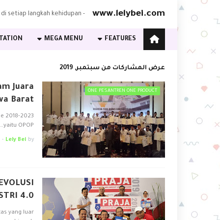
www.lelybei.com
- Cerita Nyata, Rasa Bermakna - Temukan kisah dan inspirasi yang menyentuh hati di setiap langkah kehidupan
TATION
MEGA MENU
FEATURES
عرض المشاركات من سبتمبر, 2019
am Juara
ONE PESANTREN ONE PRODUCT
wa Barat
de 2018-2023
yaitu OPOP…
-
Lely Bei
by
REVOLUSI
STRI 4.0
tas yang luar