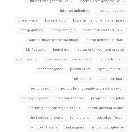
Intel® Evo™ generasi ke 12
Intel® Core™ generasi ke-12
internet unlimited
internet ngabrett
korean wave
korean food
koperasi dan umkm jabar juara
laptop gaming
laptop canggih
laptop asus terbaru 2025
laptop ringan performa tinggi
laptop generasi terbaru
My Republic
launching
laptop untuk content creator
open reseller
one pesantren one product
negeri dongeng
pesantren jabar
pelaku ekraf
opop jabar 2019
piknik unik
pesantren juara
pond's serum
pond's bright beauty triple glow serum
sanghyangpoek
program reseller
program juara jabar
serum pencerah wajah terbaik
serum glowing beaura
the Lodge maribaya
temu bisnis
subsektor fesyen
window 11 home
umkm juara
tripleglowtriplewow