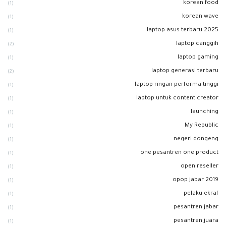
korean food
(1)
korean wave
(1)
laptop asus terbaru 2025
(1)
laptop canggih
(2)
laptop gaming
(1)
laptop generasi terbaru
(2)
laptop ringan performa tinggi
(1)
laptop untuk content creator
(1)
launching
(1)
My Republic
(1)
negeri dongeng
(1)
one pesantren one product
(1)
open reseller
(1)
opop jabar 2019
(1)
pelaku ekraf
(1)
pesantren jabar
(1)
pesantren juara
(1)