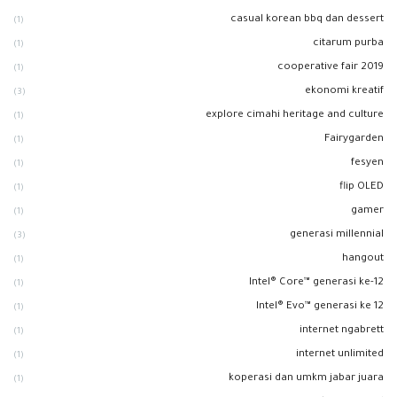
casual korean bbq dan dessert
(1)
citarum purba
(1)
cooperative fair 2019
(1)
ekonomi kreatif
(3)
explore cimahi heritage and culture
(1)
Fairygarden
(1)
fesyen
(1)
flip OLED
(1)
gamer
(1)
generasi millennial
(3)
hangout
(1)
Intel® Core™ generasi ke-12
(1)
Intel® Evo™ generasi ke 12
(1)
internet ngabrett
(1)
internet unlimited
(1)
koperasi dan umkm jabar juara
(1)