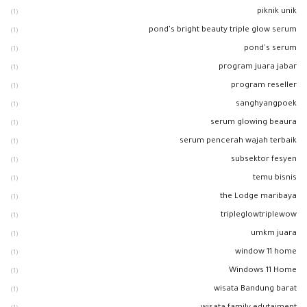
piknik unik
(1)
pond's bright beauty triple glow serum
(1)
pond's serum
(1)
program juara jabar
(1)
program reseller
(1)
sanghyangpoek
(1)
serum glowing beaura
(1)
serum pencerah wajah terbaik
(1)
subsektor fesyen
(1)
temu bisnis
(1)
the Lodge maribaya
(1)
tripleglowtriplewow
(1)
umkm juara
(1)
window 11 home
(1)
Windows 11 Home
(1)
wisata Bandung barat
(1)