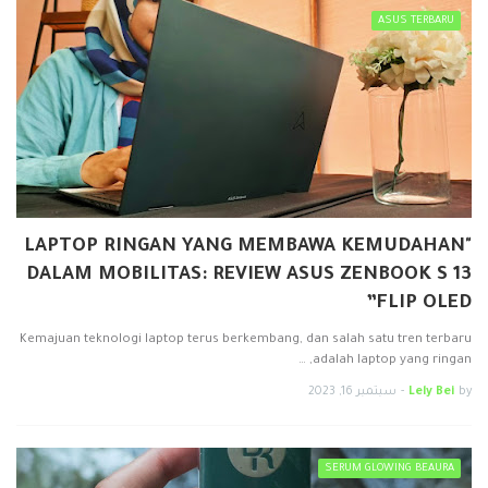
ASUS TERBARU
"LAPTOP RINGAN YANG MEMBAWA KEMUDAHAN
DALAM MOBILITAS: REVIEW ASUS ZENBOOK S 13
FLIP OLED”
Kemajuan teknologi laptop terus berkembang, dan salah satu tren terbaru
adalah laptop yang ringan, …
by
Lely Bei
-
سبتمبر 16, 2023
SERUM GLOWING BEAURA