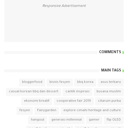
Responsive Advertisement
COMMENTS
MAIN TAGS
bloggerfood
bisnis fesyen
bbq korea
asus terbaru
casual korean bbq dan dessert
cantik inspirasi
busana muslim
ekonomi kreatif
cooperative fair 2019
citarum purba
fesyen
Fairygarden
explore cimahi heritage and culture
hangout
generasi millennial
gamer
flip OLED