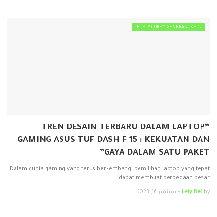
INTEL® CORE™ GENERASI KE-12
“TREN DESAIN TERBARU DALAM LAPTOP
GAMING ASUS TUF DASH F 15 : KEKUATAN DAN
GAYA DALAM SATU PAKET”
Dalam dunia gaming yang terus berkembang, pemilihan laptop yang tepat
dapat membuat perbedaan besar…
by
Lely Bei
-
سبتمبر 16, 2023